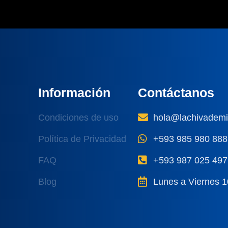
Información
Contáctanos
Condiciones de uso
hola@lachivadem
Política de Privacidad
+593 985 980 888
FAQ
+593 987 025 497
Blog
Lunes a Viernes 