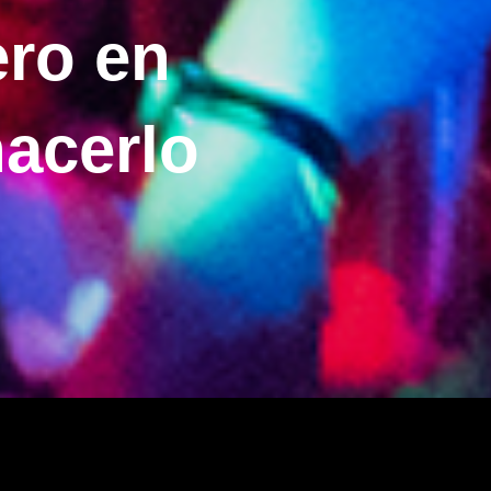
ero en
acerlo