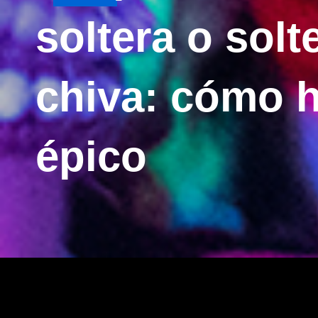
soltera o solt
chiva: cómo h
épico