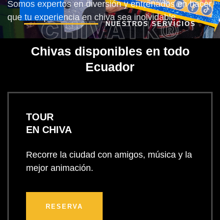
Somos expertos en diversión y entrenados en hacer
que tu experiencia en chiva sea inolvidable
CHIVATK®
NUESTROS SERVICIOS
Chivas disponibles en todo
Ecuador
TOUR
EN CHIVA
Recorre la ciudad con amigos, música y la
mejor animación.
RESERVA