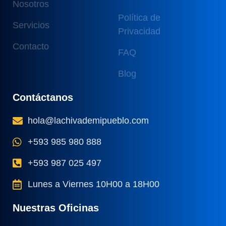
Nosotros
Política de
Servicios
Privacidad
Contacto
FAQ
Blog
Contáctanos
hola@lachivademipueblo.com
+593 985 980 888
+593 987 025 497
Lunes a Viernes 10H00 a 18H00
Nuestras Oficinas